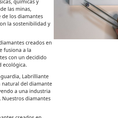
sicas, químicas y
 de las minas,
 de los diamantes
n la sostenibilidad y
diamantes creados en
e fusiona a la
ntes con un decidido
 ecológica.
uardia, Labrilliante
 natural del diamante
yendo a una industria
a. Nuestros diamantes
antes creados en