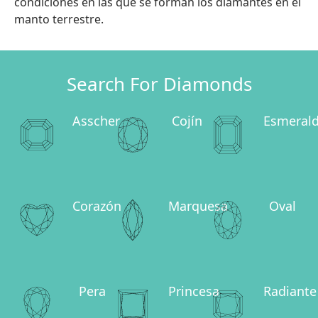
condiciones en las que se forman los diamantes en el
manto terrestre.
Search For Diamonds
Asscher
Cojín
Esmeral
Corazón
Marquesa
Oval
Pera
Princesa
Radiante