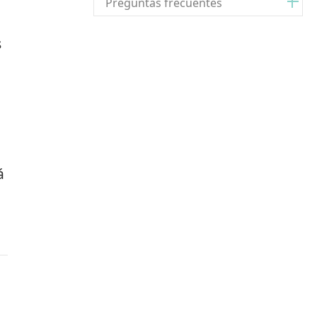
Preguntas frecuentes
s
á