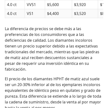
4.0 ct
VVS1
$5,600
$3,920
$1,6
4.0 ct
VS1
$4,400
$3,520
$88
La diferencia de precios se debe más a las
preferencias de los consumidores que a las
deficiencias de calidad. Los diamantes incoloros
tienen un precio superior debido a las expectativas
tradicionales del mercado, mientras que las piedras
de matiz azul reciben descuentos sustanciales a
pesar de requerir una inversión idéntica en su
fabricación.
El precio de los diamantes HPHT de matiz azul suele
ser un 20-30% inferior al de los ejemplares incoloros
equivalentes de idéntico peso en quilates y grado de
pureza. Esta diferencia se extiende a lo largo de toda
la cadena de suministro, desde la venta al por mayor
hasta la venta al por menor.