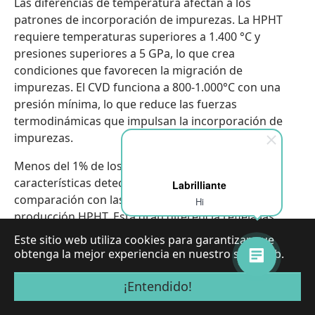
Las diferencias de temperatura afectan a los
patrones de incorporación de impurezas. La HPHT
requiere temperaturas superiores a 1.400 °C y
presiones superiores a 5 GPa, lo que crea
condiciones que favorecen la migración de
impurezas. El CVD funciona a 800-1.000°C con una
presión mínima, lo que reduce las fuerzas
termodinámicas que impulsan la incorporación de
impurezas.
Menos del 1% de los diamantes CVD presentan
características detectables de matiz azul, en
Labrilliante
comparación con las tasas más elevadas de la
Hi
producción HPHT. Esta gran diferencia refleja las
diferencias fundamentales del proceso entre las
Este sitio web utiliza cookies para garantizar que
tecnologías de crecimiento.
obtenga la mejor experiencia en nuestro sitio web.
¡Entendido!