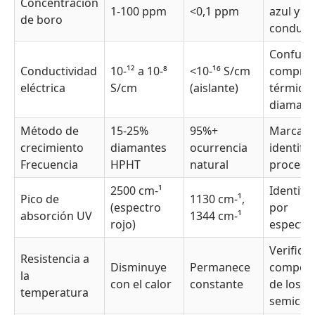
Concentración
1-100 ppm
<0,1 ppm
azul y
de boro
conduct
Confund
Conductividad
10-¹² a 10-⁸
<10-¹⁶ S/cm
compro
eléctrica
S/cm
(aislante)
térmico
diamant
Método de
15-25%
95%+
Marcado
crecimiento
diamantes
ocurrencia
identific
Frecuencia
HPHT
natural
proceso
2500 cm-¹
Identifi
Pico de
1130 cm-¹,
(espectro
por
absorción UV
1344 cm-¹
rojo)
espectr
Verifica
Resistencia a
Disminuye
Permanece
comport
la
con el calor
constante
de los
temperatura
semicon