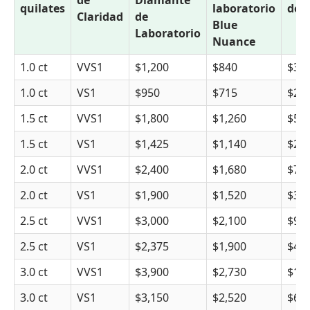
quilates
laboratorio
de p
Claridad
de
Blue
Laboratorio
Nuance
1.0 ct
VVS1
$1,200
$840
$36
1.0 ct
VS1
$950
$715
$23
1.5 ct
VVS1
$1,800
$1,260
$54
1.5 ct
VS1
$1,425
$1,140
$28
2.0 ct
VVS1
$2,400
$1,680
$72
2.0 ct
VS1
$1,900
$1,520
$38
2.5 ct
VVS1
$3,000
$2,100
$90
2.5 ct
VS1
$2,375
$1,900
$47
3.0 ct
VVS1
$3,900
$2,730
$1,1
3.0 ct
VS1
$3,150
$2,520
$63