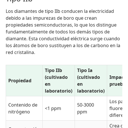
Los diamantes de tipo IIb conducen la electricidad
debido a las impurezas de boro que crean
propiedades semiconductoras, lo que los distingue
fundamentalmente de todos los demás tipos de
diamante. Esta conductividad eléctrica surge cuando
los átomos de boro sustituyen a los de carbono en la
red cristalina.
Tipo IIb
Tipo Ia
(cultivado
(cultivado
Impacto
Propiedad
en
en
prueba
laboratorio)
laboratorio)
Los pat
Contenido de
50-3000
<1 ppm
fluoresc
nitrógeno
ppm
difieren
Crea col