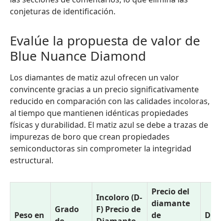
conjeturas de identificación.
Evalúe la propuesta de valor de
Blue Nuance Diamond
Los diamantes de matiz azul ofrecen un valor
convincente gracias a un precio significativamente
reducido en comparación con las calidades incoloras,
al tiempo que mantienen idénticas propiedades
físicas y durabilidad. El matiz azul se debe a trazas de
impurezas de boro que crean propiedades
semiconductoras sin comprometer la integridad
estructural.
Precio del
Incoloro (D-
diamante
Grado
F) Precio de
Peso en
de
Dife
de
Diamante