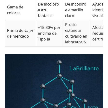
De incoloro
De incoloro
Ayuda a 
Gama de
a azul
a amarillo
identifi
colores
fantasía
claro
visual
Precio
+15-30% por
Afecta a
Prima de valor
estándar
encima del
requisit
de mercado
cultivado en
Tipo Ia
certifica
laboratorio