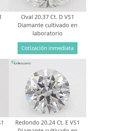
1
Oval 20.37 Ct. D VS1
Diamante cultivado en
laboratorio
Cotización inmediata
S1
Redondo 20.24 Ct. E VS1
Diamante cultivado en