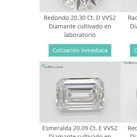
Redondo 20.30 Ct. D VVS2
Rad
Diamante cultivado en
Di
laboratorio
Cotización inmediata
C
Esmeralda 20.09 Ct. E VVS2
Red
Diamante cultivado en
Di