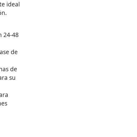
te ideal
ón.
n 24-48
base de
mas de
ara su
para
nes