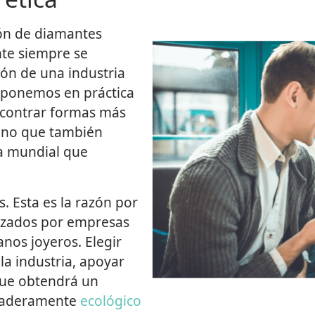
ión de diamantes
ante siempre se
ón de una industria
o ponemos en práctica
ncontrar formas más
sino que también
a mundial que
s. Esta es la razón por
lizados por empresas
anos joyeros. Elegir
 la industria, apoyar
que obtendrá un
rdaderamente
ecológico