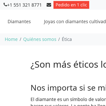
+1 551 321 8771
Pedido en 1 clic
Diamantes
Joyas con diamantes cultivad
Saltar al contenido principal
Usted está aquí:
Home
Quiénes somos
Ética
¿Son más éticos l
Nos importa si se m
El diamante es un símbolo de valo
hacen sus valores. La gente ha lleg