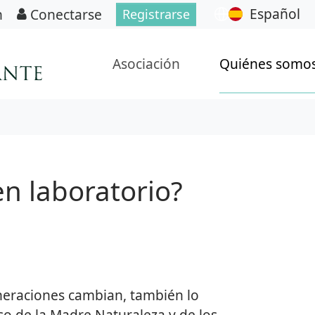
Español
n
Conectarse
Registrarse
Asociación
Quiénes somo
en laboratorio?
neraciones cambian, también lo
oso de la Madre Naturaleza y de los