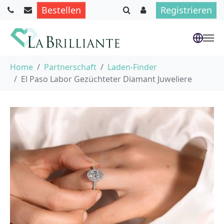
Bestellen
Registrieren
Skip to main content
You are here:
Home
Partnerschaft
Laden-Finder
El Paso Labor Gezüchteter Diamant Juweliere