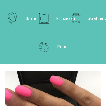
Birne
Prinzessin
Strahlen
Rund