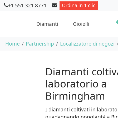
+1 551 321 8771
Ordina in 1 clic
Diamanti
Gioielli
Skip to main content
You are here:
Home
Partnership
Localizzatore di negozi
Diamanti coltiva
laboratorio a
Birmingham
I diamanti coltivati in laborat
guadagnando popolarità a Bi