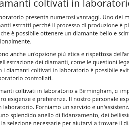
amanti coltivati in laboratori
 laboratorio presenta numerosi vantaggi. Uno dei ma
nti estratti perché il processo di produzione è 
a che è possibile ottenere un diamante bello e scint
izionalmente.
 sono anche un'opzione più etica e rispettosa dell
ll'estrazione dei diamanti, come le questioni legat
Con i diamanti coltivati in laboratorio è possibile 
oratorio controllati.
amanti coltivati in laboratorio a Birmingham, ci im
loro esigenze e preferenze. Il nostro personale es
n laboratorio. Forniamo un servizio e un'assistenza
uno splendido anello di fidanzamento, dei belliss
a selezione necessarie per aiutarvi a trovare il d