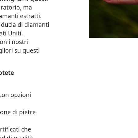
oratorio, ma
amanti estratti.
fiducia di diamanti
ati Uniti.
on i nostri
gliori su questi
otete
con opzioni
one di pietre
tificati che
d di qualità.