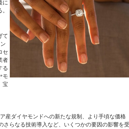
後に
る。
げて
モン
ロセ
業者
する
ヤモ
、宝
シア産ダイヤモンドへの新たな規制、より手頃な価格
Dのさらなる技術導入など、いくつかの要因の影響を