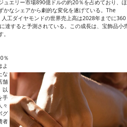
ジュエリー市場890億ドルの約20％を占めており、
ずかなシェアから劇的な変化を遂げている。The
yによると、人工ダイヤモンドの世界売上高は2028年までに360
%に達すると予測されている。この成長は、宝飾品小
す。
0％
はよ
たな
店舗
、以
を手
人々
ボグ
費者