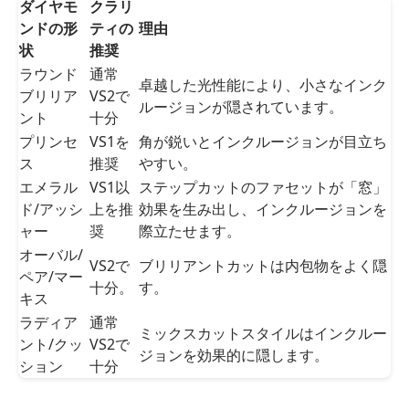
ダイヤモ
クラリ
ンドの形
ティの
理由
状
推奨
クラリティとダイヤモンドの形
ラウンド
通常
卓越した光性能により、小さなインク
ブリリア
VS2で
ルージョンが隠されています。
ント
十分
プリンセ
VS1を
角が鋭いとインクルージョンが目立ち
ス
推奨
やすい。
エメラル
VS1以
ステップカットのファセットが「窓」
ド/アッシ
上を推
効果を生み出し、インクルージョンを
ャー
奨
際立たせます。
オーバル/
VS2で
ブリリアントカットは内包物をよく隠
ペア/マー
十分。
す。
キス
ラディア
通常
ミックスカットスタイルはインクルー
ント/クッ
VS2で
ジョンを効果的に隠します。
ション
十分