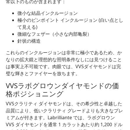
常以下のものが含まれます：
微小な結晶インクルージョン
極小のピンポイント インクルージョン (白い点とし
て見える)
微細なフェザー（小さな内部亀裂）
針状の構造
これらのインクルージョンは非常に極小であるため、か
なりの拡大鏡と理想的な照明条件なしには見つけること
は事実上不可能です。肉眼では、VVSダイヤモンドは完
璧な輝きとファイヤーを放ちます。
VVSラボグロウンダイヤモンドの価
格ポジショニング
VVSクラリティ ダイヤモンドは、その希少性と卓越した
品質により、低いクラリティ グレードよりも大きなプレ
ミアムが付きます。Labrilliante では、ラボグロウン
VVS ダイヤモンドを通常 1 カラットあたり約 1,200 ドル