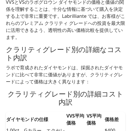
VVSとVSのラボグロウン ダイヤモンドの価格と価値の関
係を理解することは、十分な情報に基づいて購入を決定
する上で非常に重要です。Labrilliante では、お客様がこ
れらのプレミアム クラリティ グレードへの投資を最大限
に活用できるよう、透明性の高い価格比較を提供してい
ます。
クラリティグレード別の詳細なコス
ト内訳
ラボで育成されたダイヤモンドは、採掘されたダイヤモ
ンドに比べて非常に価値がありますが、クラリティグレ
ードによって価格は大きく異なります：
クラリティグレード別の詳細コスト
内訳
VVS平均
VS平均
ダイヤモンドの仕様
価格差
価格
価格
クラリティグレード別の詳細コスト内訳
1.00ct、Gカラー、エクセレ
$400