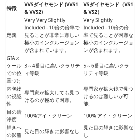
VVSダイヤモンド (VVS1
VSダイヤモンド（VS1
特徴
& VVS2)
& VS2）
VVSとVSのダイヤモンド：サイド・バイ・サイド比較
Very Very Slightly
Very Slightly
Included - 10倍の倍率で
Included - 10倍の倍
定義
見ることが非常に難しい
率で見ることが困難な
極小のインクルージョン
極小のインクルージョ
が含まれています。
ンが含まれます。
GIAス
ケール
3～4番目に高いクラリテ
5～6番目に高いクラ
での位
ィ等級
リティ等級
置づけ
内包物
専門家が拡大鏡で見つ
専門家が拡大しても見つ
の視認
けるのは難しいが可
けるのが極めて困難。
性
能。
目の清
100%アイ・クリーン
100% アイ・クリーン
浄度
輝きへ
見た目の輝きに影響な
見た目の輝きに影響なし
の影響
し