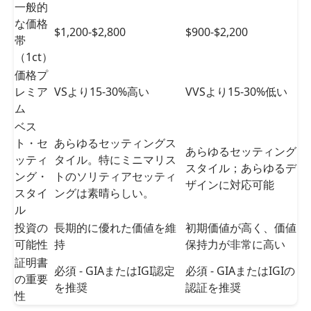
一般的
な価格
$1,200-$2,800
$900-$2,200
帯
（1ct）
価格プ
レミア
VSより15-30%高い
VVSより15-30%低い
ム
ベス
ト・セ
あらゆるセッティングス
あらゆるセッティング
ッティ
タイル。特にミニマリス
スタイル；あらゆるデ
ング・
トのソリティアセッティ
ザインに対応可能
スタイ
ングは素晴らしい。
ル
投資の
長期的に優れた価値を維
初期価値が高く、価値
可能性
持
保持力が非常に高い
証明書
必須 - GIAまたはIGI認定
必須 - GIAまたはIGIの
の重要
を推奨
認証を推奨
性