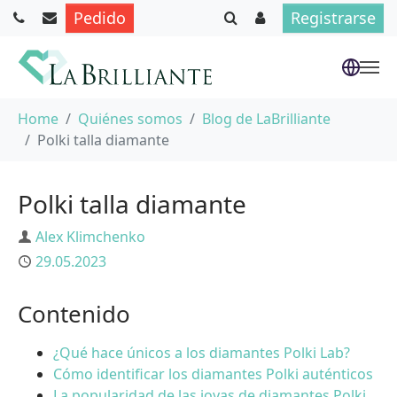
Pedido
Registrarse
Saltar al contenido principal
Usted está aquí:
Home
Quiénes somos
Blog de LaBrilliante
Polki talla diamante
Polki talla diamante
Autor
Alex Klimchenko
Publicado
29.05.2023
Contenido
¿Qué hace únicos a los diamantes Polki Lab?
Cómo identificar los diamantes Polki auténticos
La popularidad de las joyas de diamantes Polki