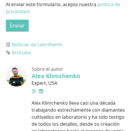
Al enviar este formulario, acepta nuestra
política de
privacidad
.
Enviar
Categoría
Noticias de Labrilliante
Etiqueta
Artículos
Sobre el autor
Alex Klimchenko
Expert
,
USA
Sitio
LinkedIn
web
Alex Klimchenko lleva casi una década
trabajando estrechamente con diamantes
cultivados en laboratorio y ha sido testigo
de todos los detalles, desde su creación
en laboratorios hasta el proceso de venta