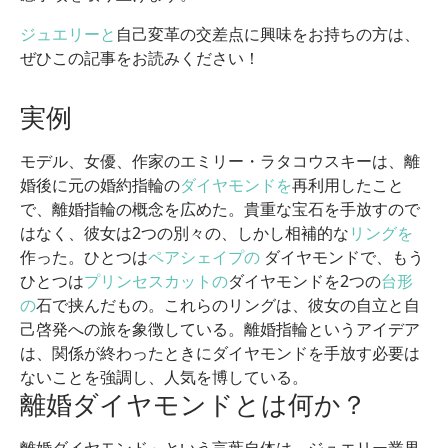
ジュエリーと
自己変革の交差点に興味をお持ちの方は、
ぜひこの記事をお読みください！
実例
モデル、女優、作家のエミリー・ラタコウスキーは、離
婚後に元の婚約指輪の
ダイヤモンドを
再利用したこと
で、離婚指輪の概念を広めた。貴重な宝石を手放すので
はなく、彼女は2つの別々の、しかし相補的な
リングを
作った。ひとつは
ペアシェイプの
ダイヤモンドで、もう
ひとつは
プリンセスカットの
ダイヤモンドを2つの
台形
の
石で挟んだもの。これらのリングは、彼女の自立と自
己啓発への旅を象徴している。離婚指輪というアイデア
は、関係が終わったときにダイヤモンドを手放す必要は
ないことを強調し、人気を博している。
離婚ダイヤモンドとは何か？