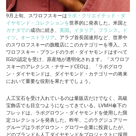
9月上旬、スワロフスキーは
ラボ・クリエイテッド・ダ
イヤモンド・コレクションを
世界的に発表した。米国と
カナダでの
成功に続き、
英国
、
イタリア
、
フランス
、
ド
イツ
、
オーストラリア
、アラブ首長国連邦など、世界中
のスワロフスキーの旗艦店にこのカテゴリーを導入。ス
ワロフスキー・ブランドのラボ・ダイヤモンドはすべて
IGIの認定を受け、原産地が透明化されます。「スワロフ
スキーのアレクシス・ナサードCEOは、「ラボグロウ
ン・ダイヤモンドは、ダイヤモンド・カテゴリーの将来
において重要な役割を果たすでしょう。
人工宝石を受け入れているのは量販店だけでなく、高級
宝飾店でも目立つようになってきている。LVMH傘下の
フレッドは、ラボグロウン・ダイヤモンドを使用した限
定コレクションを発表した。昨年、このラグジュアリー
グループはラボグロウン・グロワー企業に投資したが、
どのブランドも人工ダイヤモンドをプロジェクトに採用