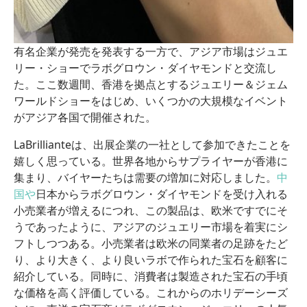
有名企業が発売を発表する一方で、アジア市場はジュエ
リー・ショーでラボグロウン・ダイヤモンドと交流し
た。ここ数週間、香港を拠点とするジュエリー＆ジェム
ワールドショーをはじめ、いくつかの大規模なイベント
がアジア各国で開催された。
LaBrillianteは、出展企業の一社として参加できたことを
嬉しく思っている。世界各地からサプライヤーが香港に
集まり、バイヤーたちは需要の増加に対応しました。
中
国や
日本からラボグロウン・ダイヤモンドを受け入れる
小売業者が増えるにつれ、この製品は、欧米ですでにそ
うであったように、アジアのジュエリー市場を着実にシ
フトしつつある。小売業者は欧米の同業者の足跡をたど
り、より大きく、より良いラボで作られた宝石を顧客に
紹介している。同時に、消費者は製造された宝石の手頃
な価格を高く評価している。これからのホリデーシーズ