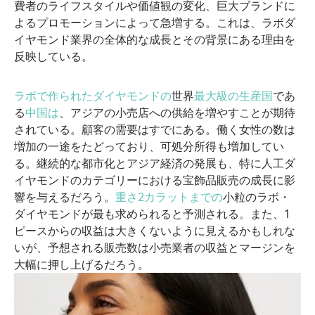
費者のライフスタイルや価値観の変化、巨大ブランドに
よるプロモーションによって急増する。これは、ラボダ
イヤモンド業界の全体的な成長とその背景にある理由を
反映している。
ラボで作られたダイヤモンドの
世界
最大級の生産国
であ
る
中国は
、アジアの小売店への供給を増やすことが期待
されている。顧客の需要はすでにある。働く女性の数は
増加の一途をたどっており、可処分所得も増加してい
る。継続的な都市化とアジア経済の発展も、特に人工ダ
イヤモンドのカテゴリーにおける宝飾品販売の成長に影
響を与えるだろう。
重さ2カラットまでの
小粒のラボ・
ダイヤモンドが最も求められると予測される。また、1
ピースからの収益は大きくないように見えるかもしれな
いが、予想される販売数は小売業者の収益とマージンを
大幅に押し上げるだろう。