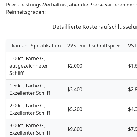
Preis-Leistungs-Verhältnis, aber die Preise variieren d
Reinheitsgraden:
Detaillierte Kostenaufschlüssel
Diamant-Spezifikation
VVS Durchschnittspreis
VS 
Detaillierte Kostenaufschlüsselung nach Reinheitsgrad
1.00ct, Farbe G,
ausgezeichneter
$2,000
$1,
Schliff
1.50ct, Farbe G,
$3,400
$2,
Exzellenter Schliff
2.00ct, Farbe G,
$5,200
$4,
Exzellenter Schliff
3.00ct, Farbe G,
$9,800
$7,
Exzellenter Schliff