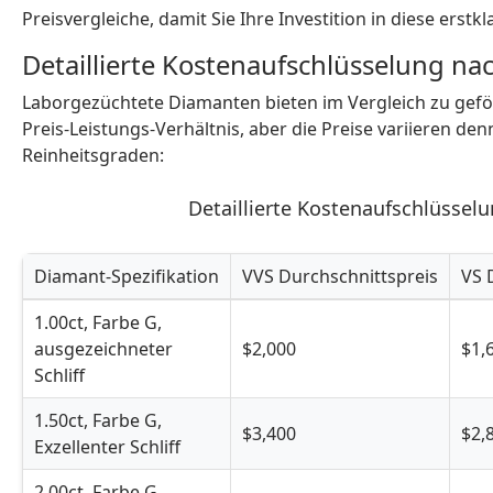
Preisvergleiche, damit Sie Ihre Investition in diese ers
Detaillierte Kostenaufschlüsselung na
Laborgezüchtete Diamanten bieten im Vergleich zu gef
Preis-Leistungs-Verhältnis, aber die Preise variieren d
Reinheitsgraden:
Detaillierte Kostenaufschlüssel
Diamant-Spezifikation
VVS Durchschnittspreis
VS 
Detaillierte Kostenaufschlüsselung nach Reinheitsgrad
1.00ct, Farbe G,
ausgezeichneter
$2,000
$1,
Schliff
1.50ct, Farbe G,
$3,400
$2,
Exzellenter Schliff
2.00ct, Farbe G,