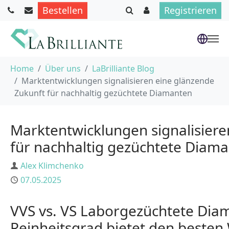
Bestellen
Registrieren
Skip to main content
You are here:
Home
Über uns
LaBrilliante Blog
Marktentwicklungen signalisieren eine glänzende
Zukunft für nachhaltig gezüchtete Diamanten
Marktentwicklungen signalisiere
für nachhaltig gezüchtete Diam
Author
Alex Klimchenko
Published
07.05.2025
VVS vs. VS Laborgezüchtete Dia
Reinheitsgrad bietet den besten