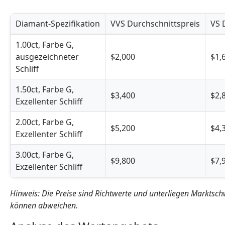
Diamant-Spezifikation
VVS Durchschnittspreis
VS 
Detaillierte Kostenaufschlüsselung nach Reinheitsgrad
1.00ct, Farbe G,
ausgezeichneter
$2,000
$1,
Schliff
1.50ct, Farbe G,
$3,400
$2,
Exzellenter Schliff
2.00ct, Farbe G,
$5,200
$4,
Exzellenter Schliff
3.00ct, Farbe G,
$9,800
$7,
Exzellenter Schliff
Hinweis: Die Preise sind Richtwerte und unterliegen Marktsch
können abweichen.