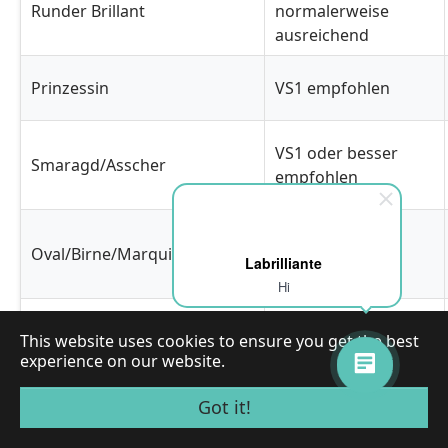
Runder Brillant
normalerweise
ausreichend
Prinzessin
VS1 empfohlen
VS1 oder besser
Smaragd/Asscher
empfohlen
VS2 ist
Oval/Birne/Marquise
normalerweise
Labrilliante
ausreichend
Hi
VS2 ist in der Regel
Strahlenförmig/Kissenförmig
This website uses cookies to ensure you get the best
ausreichend
experience on our website.
Got it!
Fassungsarten und Reinheitsgradbet