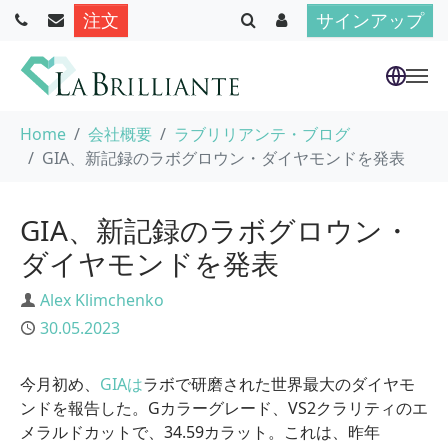
注文
サインアップ
Skip to main content
You are here:
Home
会社概要
ラブリリアンテ・ブログ
GIA、新記録のラボグロウン・ダイヤモンドを発表
GIA、新記録のラボグロウン・
ダイヤモンドを発表
Author
Alex Klimchenko
Published
30.05.2023
今月初め、
GIAは
ラボで研磨された世界最大のダイヤモ
ンドを報告した。Gカラーグレード、VS2クラリティのエ
メラルドカットで、34.59カラット。これは、昨年