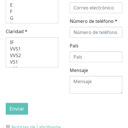
Número de teléfono
*
Claridad
*
País
Mensaje
Enviar
Categoría
Noticias de Labrilliante