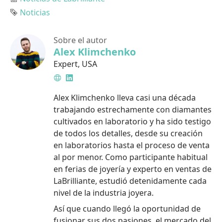
Etiqueta
Noticias
Sobre el autor
Alex Klimchenko
Expert
,
USA
Sitio
LinkedIn
web
Alex Klimchenko lleva casi una década
trabajando estrechamente con diamantes
cultivados en laboratorio y ha sido testigo
de todos los detalles, desde su creación
en laboratorios hasta el proceso de venta
al por menor. Como participante habitual
en ferias de joyería y experto en ventas de
LaBrilliante, estudió detenidamente cada
nivel de la industria joyera.
Así que cuando llegó la oportunidad de
fusionar sus dos pasiones, el mercado del