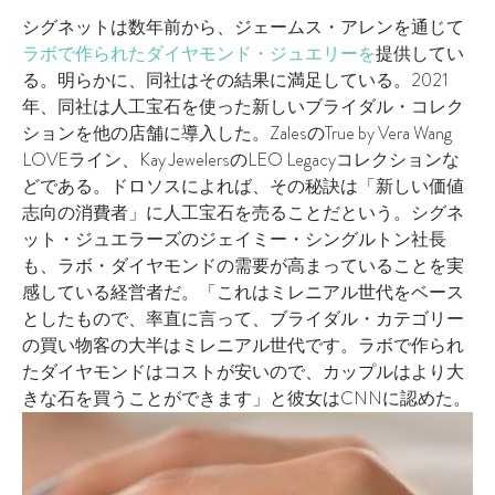
シグネットは数年前から、ジェームス・アレンを通じて
ラボで作られたダイヤモンド・ジュエリーを
提供してい
る。明らかに、同社はその結果に満足している。2021
年、同社は人工宝石を使った新しいブライダル・コレク
ションを他の店舗に導入した。ZalesのTrue by Vera Wang
LOVEライン、Kay JewelersのLEO Legacyコレクションな
どである。ドロソスによれば、その秘訣は「新しい価値
志向の消費者」に人工宝石を売ることだという。シグネ
ット・ジュエラーズのジェイミー・シングルトン社長
も、ラボ・ダイヤモンドの需要が高まっていることを実
感している経営者だ。「これはミレニアル世代をベース
としたもので、率直に言って、ブライダル・カテゴリー
の買い物客の大半はミレニアル世代です。ラボで作られ
たダイヤモンドはコストが安いので、カップルはより大
きな石を買うことができます」と彼女はCNNに認めた。