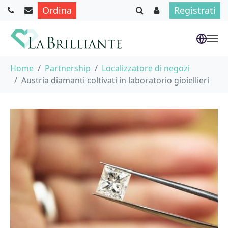
Ordina
Registrati
Skip to main content
You are here:
Home
Partnership
Localizzatore di negozi
Austria diamanti coltivati in laboratorio gioiellieri