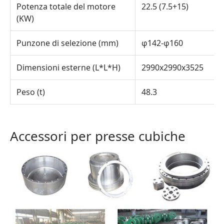
Potenza totale del motore
22.5 (7.5+15)
(KW)
Punzone di selezione (mm)
φ142-φ160
Dimensioni esterne (L*L*H)
2990x2990x3525
Peso (t)
48.3
Accessori per presse cubiche