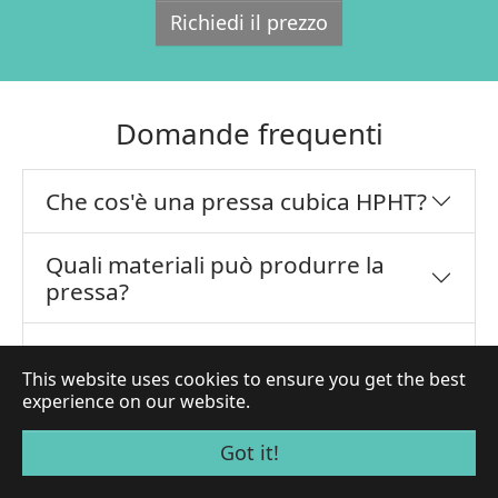
Richiedi il prezzo
Domande frequenti
Che cos'è una pressa cubica HPHT?
Quali materiali può produrre la
pressa?
Come funziona una pressa cubica
HPHT?
This website uses cookies to ensure you get the best
experience on our website.
Può far crescere diamanti CVD?
Got it!