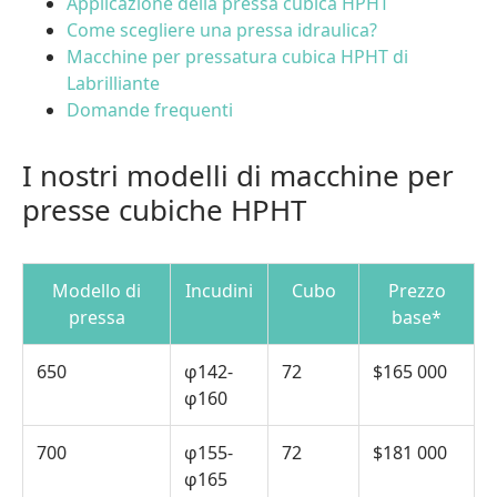
Applicazione della pressa cubica HPHT
Come scegliere una pressa idraulica?
Macchine per pressatura cubica HPHT di
Labrilliante
Domande frequenti
I nostri modelli di macchine per
presse cubiche HPHT
Modello di
Incudini
Cubo
Prezzo
pressa
base*
650
φ142-
72
$165 000
φ160
700
φ155-
72
$181 000
φ165