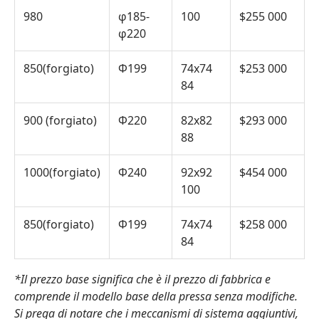
980
φ185-
100
$255 000
φ220
850(forgiato)
Φ199
74x74
$253 000
84
900 (forgiato)
Φ220
82x82
$293 000
88
1000(forgiato)
Φ240
92x92
$454 000
100
850(forgiato)
Φ199
74x74
$258 000
84
*Il prezzo base significa che è il prezzo di fabbrica e
comprende il modello base della pressa senza modifiche.
Si prega di notare che i meccanismi di sistema aggiuntivi,