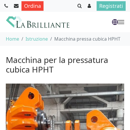
Ordina
Registrati
Skip to main content
You are here:
Home
Istruzione
Macchina pressa cubica HPHT
Macchina per la pressatura
cubica HPHT