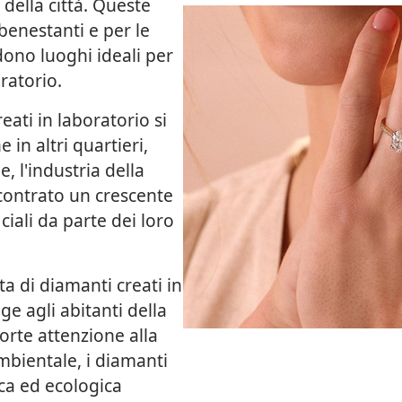
della città. Queste
benestanti e per le
ndono luoghi ideali per
ratorio.
ati in laboratorio si
 in altri quartieri,
 l'industria della
scontrato un crescente
iciali da parte dei loro
a di diamanti creati in
ge agli abitanti della
forte attenzione alla
ambientale, i diamanti
ca ed ecologica