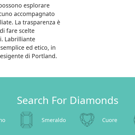
i possono esplorare
ascuno accompagnato
gliate. La trasparenza è
i fare scelte
. Labrilliante
semplice ed etico, in
 esigente di Portland.
Search For Diamonds
no
Smeraldo
Cuore