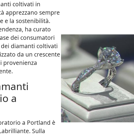
ti coltivati in
ittà apprezzano sempre
 e la sostenibilità.
tendenza, ha curato
base dei consumatori
dei diamanti coltivati
rizzato da un crescente
di provenienza
ente.
amanti
io a
oratorio a Portland è
brilliante. Sulla