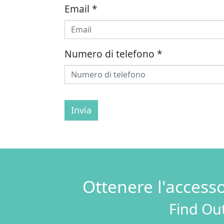
Email
*
Numero di telefono
*
Invia
Ottenere l'access
Find Out