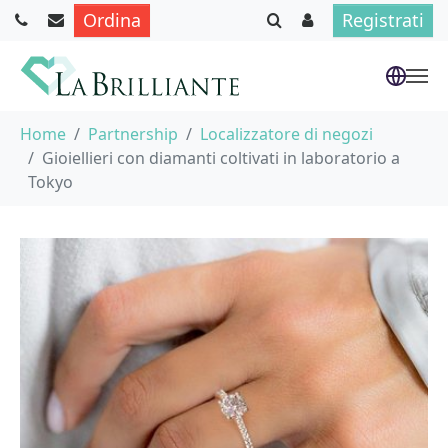
Ordina
Registrati
Skip to main content
You are here:
Home
Partnership
Localizzatore di negozi
Gioiellieri con diamanti coltivati in laboratorio a
Tokyo