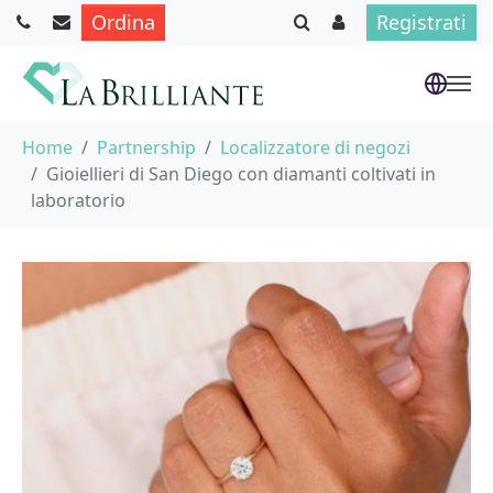
Ordina
Registrati
Skip to main content
You are here:
Home
Partnership
Localizzatore di negozi
Gioiellieri di San Diego con diamanti coltivati in
laboratorio