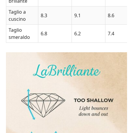
brillante
Taglio a
8.3
9.1
8.6
cuscino
Taglio
6.8
6.2
7.4
smeraldo