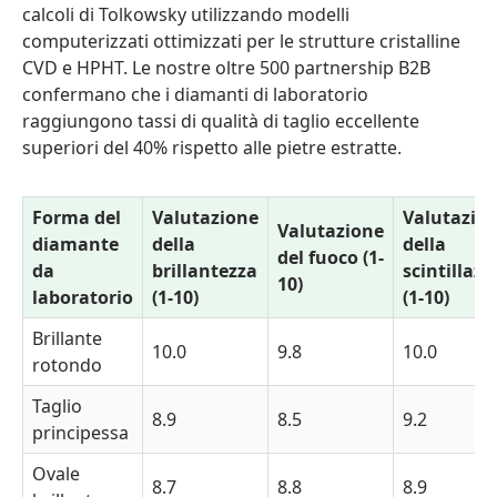
calcoli di Tolkowsky utilizzando modelli
computerizzati ottimizzati per le strutture cristalline
CVD e HPHT. Le nostre oltre 500 partnership B2B
confermano che i diamanti di laboratorio
raggiungono tassi di qualità di taglio eccellente
superiori del 40% rispetto alle pietre estratte.
Forma del
Valutazione
Valutazio
Valutazione
diamante
della
della
del fuoco (1-
da
brillantezza
scintillazi
10)
laboratorio
(1-10)
(1-10)
Brillante
10.0
9.8
10.0
rotondo
Taglio
8.9
8.5
9.2
principessa
Ovale
8.7
8.8
8.9