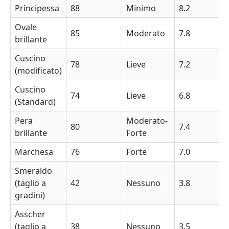
Principessa
88
Minimo
8.2
Ovale
85
Moderato
7.8
brillante
Cuscino
78
Lieve
7.2
(modificato)
Cuscino
74
Lieve
6.8
(Standard)
Pera
Moderato-
80
7.4
brillante
Forte
Marchesa
76
Forte
7.0
Smeraldo
(taglio a
42
Nessuno
3.8
gradini)
Asscher
(taglio a
38
Nessuno
3.5