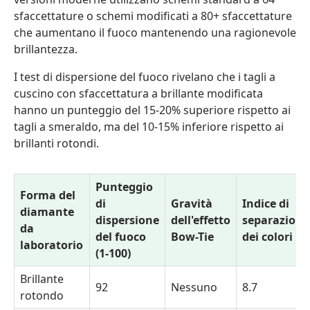
sfaccettature o schemi modificati a 80+ sfaccettature
che aumentano il fuoco mantenendo una ragionevole
brillantezza.
I test di dispersione del fuoco rivelano che i tagli a
cuscino con sfaccettatura a brillante modificata
hanno un punteggio del 15-20% superiore rispetto ai
tagli a smeraldo, ma del 10-15% inferiore rispetto ai
brillanti rotondi.
Punteggio
Forma del
di
Gravità
Indice di
diamante
dispersione
dell'effetto
separazione
da
del fuoco
Bow-Tie
dei colori
laboratorio
(1-100)
Brillante
92
Nessuno
8.7
rotondo