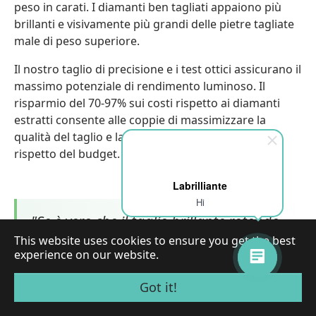
peso in carati. I diamanti ben tagliati appaiono più
brillanti e visivamente più grandi delle pietre tagliate
male di peso superiore.
Il nostro taglio di precisione e i test ottici assicurano il
massimo potenziale di rendimento luminoso. Il
risparmio del 70-97% sui costi rispetto ai diamanti
estratti consente alle coppie di massimizzare la
qualità del taglio e la dimensione dei carati nel
rispetto del budget.
Labrilliante
Hi
"Se è vero che il taglio brillante rotondo
This website uses cookies to ensure you get the best
massimizza lo scintillio grazie alla sua
experience on our website.
impareggiabile capacità di riflettere la
luce, il fatto meno noto è che gli angoli e
Got it!
le proporzioni specifiche ottimizzate per