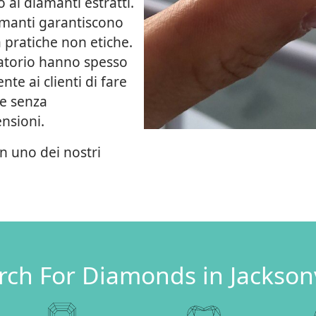
 ai diamanti estratti.
iamanti garantiscono
 pratiche non etiche.
oratorio hanno spesso
te ai clienti di fare
le senza
nsioni.
in uno dei nostri
rch For Diamonds in Jacksonv