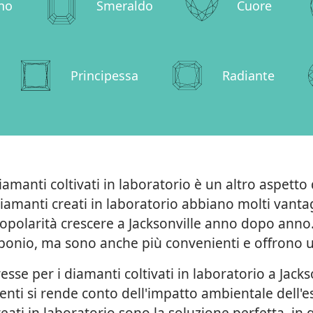
no
Smeraldo
Cuore
Principessa
Radiante
amanti coltivati in laboratorio è un altro aspetto d
amanti creati in laboratorio abbiano molti vantagg
popolarità crescere a Jacksonville anno dopo anno.
nio, ma sono anche più convenienti e offrono una
sse per i diamanti coltivati in laboratorio a Jackso
ti si rende conto dell'impatto ambientale dell'es
creati in laboratorio sono la soluzione perfetta, i