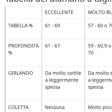
ECCELLENTE
MOLTO B
TABELLA %
61 - 69
57 - 60 o 7
PROFONDITÀ
61 - 67
59 - 60,9 o
%
70
GIRLANDO
Da molto sottile
Da molto s
a leggermente
a leggerm
spessa
spessa
COLETTA
Nessuna
Molto picc