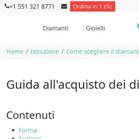
+1 551 321 8771
Ordina in 1 clic
Diamanti
Gioielli
Skip to main content
You are here:
Home
Istruzione
Come scegliere il diamant
Guida all'acquisto dei d
Contenuti
Forma
Tagliare