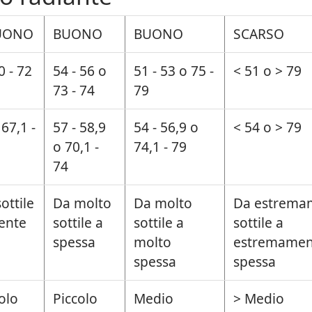
UONO
BUONO
BUONO
SCARSO
0 - 72
54 - 56 o
51 - 53 o 75 -
< 51 o > 79
73 - 74
79
 67,1 -
57 - 58,9
54 - 56,9 o
< 54 o > 79
o 70,1 -
74,1 - 79
74
ottile
Da molto
Da molto
Da estrema
ente
sottile a
sottile a
sottile a
spessa
molto
estremamen
spessa
spessa
olo
Piccolo
Medio
> Medio