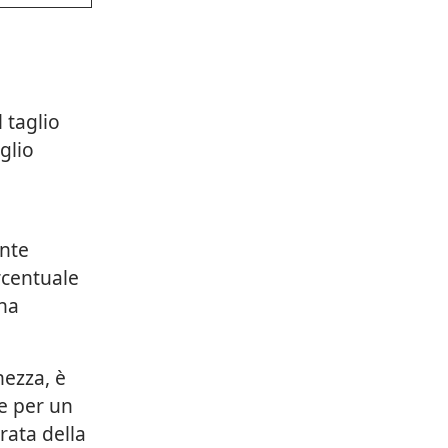
 taglio
glio
ante
ercentuale
una
hezza, è
le per un
rata della