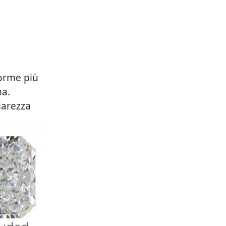
forme più
na.
iarezza