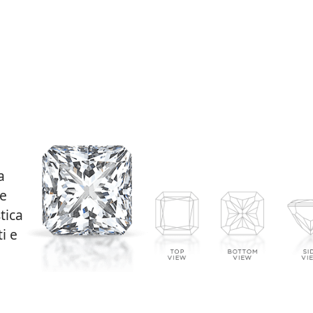
a
te
tica
i e