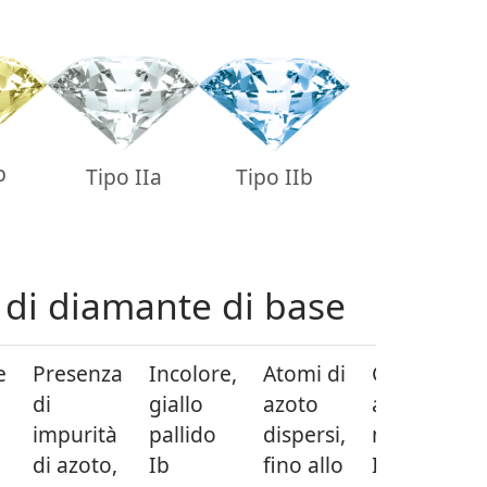
b
Tipo IIa
Tipo IIb
i di diamante di base
e
Presenza
Incolore,
Atomi di
Giallo,
di
giallo
azoto
arancione,
impurità
pallido
dispersi,
marrone
di azoto,
Ib
fino allo
IIa