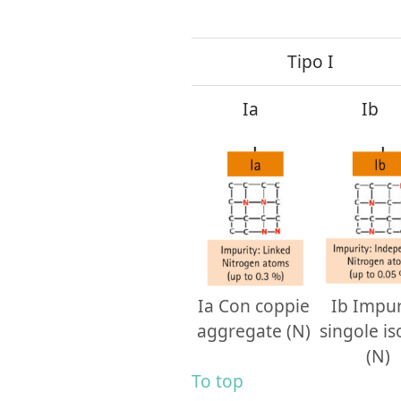
Tipo I
Ia
Ib
Ia Con coppie
Ib Impur
aggregate (N)
singole is
(N)
To top