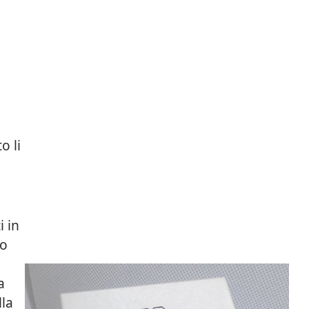
o li
i in
no
a
lla