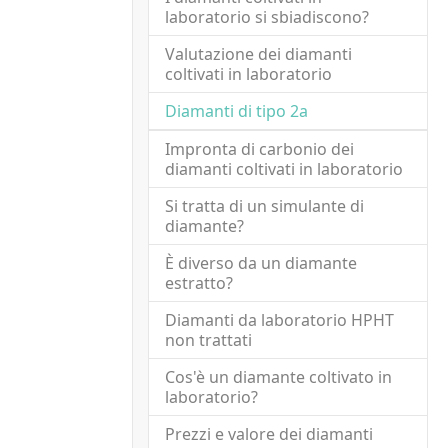
laboratorio si sbiadiscono?
Valutazione dei diamanti
coltivati in laboratorio
(current)
Diamanti di tipo 2a
Impronta di carbonio dei
diamanti coltivati in laboratorio
Si tratta di un simulante di
diamante?
È diverso da un diamante
estratto?
Diamanti da laboratorio HPHT
non trattati
Carbonio
Incolore,
Contenuto
Blu,
puro
giallo,
molto
grigio
Cos'è un diamante coltivato in
laboratorio?
(quasi o
marrone,
basso di
privo di
rosa,
impurità
Prezzi e valore dei diamanti