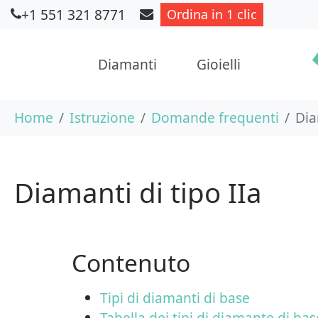
+1 551 321 8771
Ordina in 1 clic
Diamanti
Gioielli
Skip to main content
You are here:
Home
Istruzione
Domande frequenti
Dia
Diamanti di tipo IIa
Contenuto
Tipi di diamanti di base
Tabella dei tipi di diamante di bas