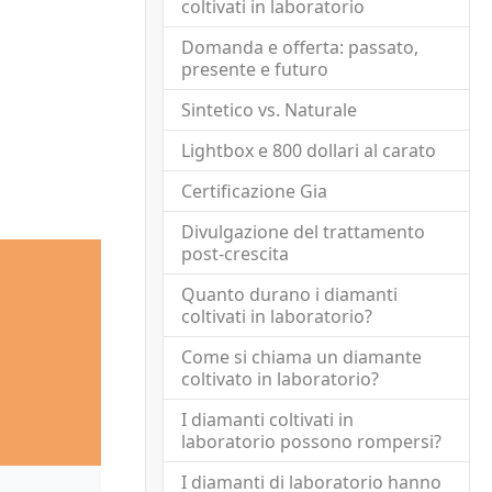
impurità)
rosso,
di azoto.
coltivati in laboratorio
magenta
Importanti
Domanda e offerta: passato,
IIb
impurità
presente e futuro
di boro.
Sintetico vs. Naturale
Lightbox e 800 dollari al carato
Certificazione Gia
Divulgazione del trattamento
post-crescita
Quanto durano i diamanti
coltivati in laboratorio?
Come si chiama un diamante
coltivato in laboratorio?
I diamanti coltivati in
laboratorio possono rompersi?
I diamanti di laboratorio hanno