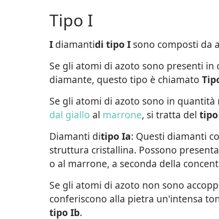
Tipo I
I
diamanti
di tipo I
sono composti da at
Se gli atomi di azoto sono presenti in c
diamante, questo tipo è chiamato
Tip
Se gli atomi di azoto sono in quantit
dal giallo
al
marrone
, si tratta del
tipo
Diamanti di
tipo Ia
: Questi diamanti co
struttura cristallina. Possono presenta
o al marrone, a seconda della concentr
Se gli atomi di azoto non sono accoppiati
conferiscono alla pietra un'intensa tona
tipo Ib
.