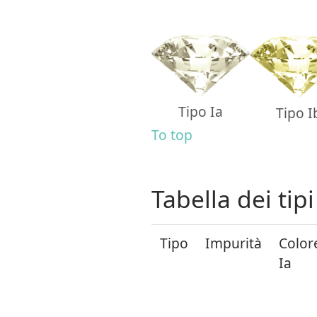
Tipo Ia
Tipo I
To top
Tabella dei tip
Tipo
Impurità
Color
Ia