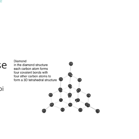
se
pi