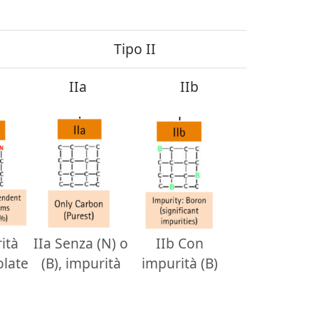
Tipo II
IIa
IIb
ità
IIa Senza (N) o
IIb Con
olate
(B), impurità
impurità (B)