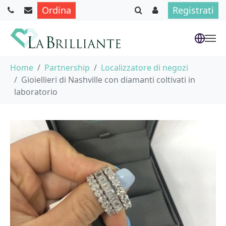
Ordina
Registrati
Skip to main content
You are here:
Home
Partnership
Localizzatore di negozi
Gioiellieri di Nashville con diamanti coltivati in
laboratorio