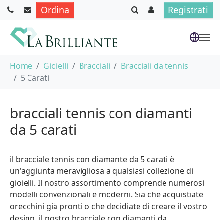
Ordina
Registrati
Skip to main content
You are here:
Home
Gioielli
Bracciali
Bracciali da tennis
5 Carati
bracciali tennis con diamanti
da 5 carati
il bracciale tennis con diamante da 5 carati è
un'aggiunta meravigliosa a qualsiasi collezione di
gioielli. Il nostro assortimento comprende numerosi
modelli convenzionali e moderni. Sia che acquistiate
orecchini già pronti o che decidiate di creare il vostro
design, il nostro bracciale con diamanti da