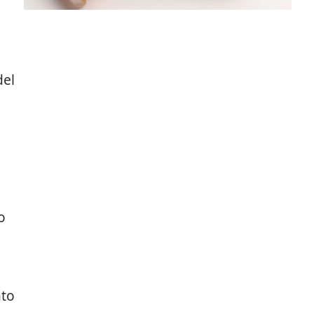
del
o
ato