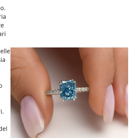
io.
ria
ze
ari
i
delle
sia
o
i.
del