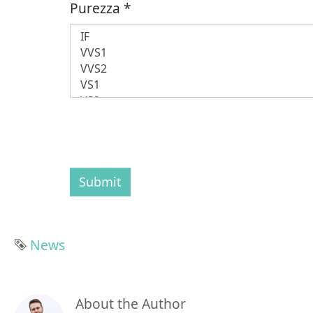
Purezza
*
Submit
Tag
News
About the Author