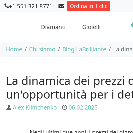
+1 551 321 8771
Ordina in 1 clic
Diamanti
Gioielli
Skip to main content
You are here:
Home
Chi siamo
Blog LaBrilliante
La dina
La dinamica dei prezzi 
un'opportunità per i det
Author
Alex Klimchenko
Published
06.02.2025
Negli ultimi due anni, i prezzi dei dia