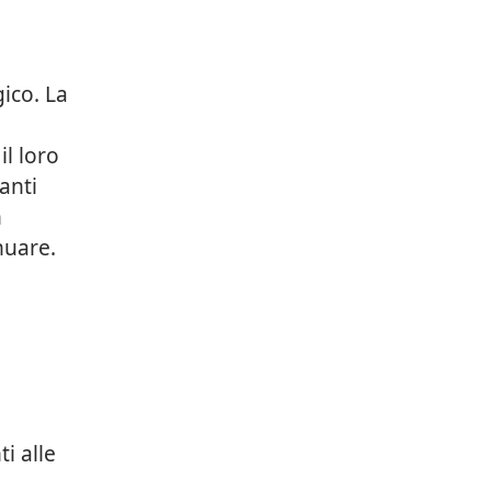
ico. La
il loro
anti
n
nuare.
i alle