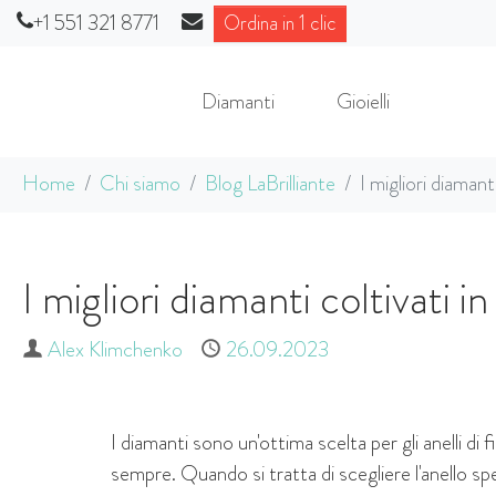
+1 551 321 8771
Ordina in 1 clic
Diamanti
Gioielli
Skip to main content
You are here:
Home
Chi siamo
Blog LaBrilliante
I migliori diamant
I migliori diamanti coltivati i
Author
Alex Klimchenko
Published
26.09.2023
I diamanti sono un'ottima scelta per gli anelli 
sempre. Quando si tratta di scegliere l'anello spe