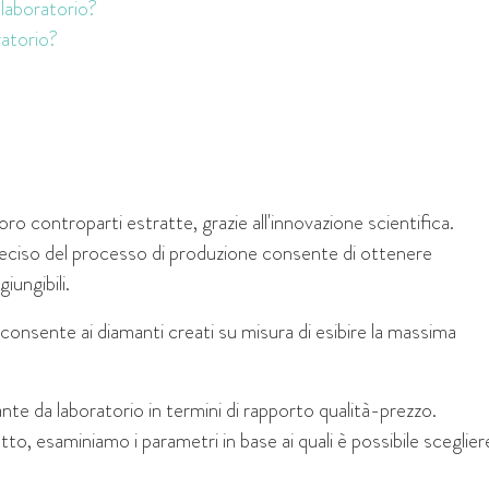
 laboratorio?
ratorio?
loro controparti estratte, grazie all'innovazione scientifica.
o preciso del processo di produzione consente di ottenere
iungibili.
onsente ai diamanti creati su misura di esibire la massima
nte da laboratorio in termini di rapporto qualità-prezzo.
tto, esaminiamo i parametri in base ai quali è possibile sceglier