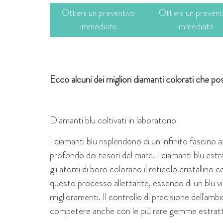
Ottieni un preventivo
Ottieni un prevent
immediato
immediato
Ecco alcuni dei migliori diamanti colorati che p
Diamanti blu coltivati in laboratorio
I diamanti blu risplendono di un infinito fascino az
profondo dei tesori del mare. I diamanti blu est
gli atomi di boro colorano il reticolo cristallino 
questo processo allettante, essendo di un blu v
miglioramenti. Il controllo di precisione dell'am
competere anche con le più rare gemme estrat