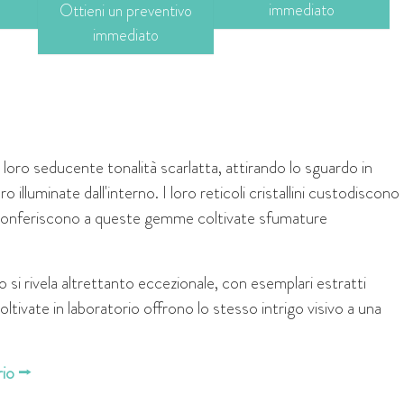
immediato
Ottieni un preventivo
immediato
a loro seducente tonalità scarlatta, attirando lo sguardo in
illuminate dall'interno. I loro reticoli cristallini custodiscono
 che conferiscono a queste gemme coltivate sfumature
zo si rivela altrettanto eccezionale, con esemplari estratti
coltivate in laboratorio offrono lo stesso intrigo visivo a una
orio ⭢