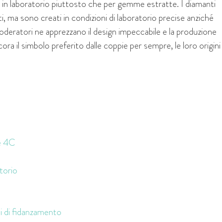
 in laboratorio piuttosto che per gemme estratte. I diamanti
atti, ma sono creati in condizioni di laboratorio precise anziché
deratori ne apprezzano il design impeccabile e la produzione
ra il simbolo preferito dalle coppie per sempre, le loro origini
le 4C
atorio
lli di fidanzamento