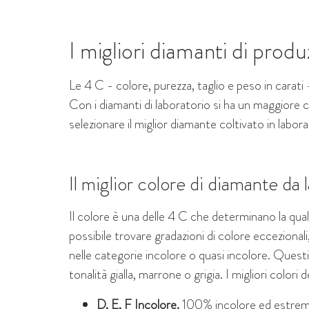
I migliori diamanti di pro
Le 4 C - colore, purezza, taglio e peso in carati -
Con i diamanti di laboratorio si ha un maggiore 
selezionare il miglior diamante coltivato in labora
Il miglior colore di diamante da 
Il colore è una delle 4 C che determinano la quali
possibile trovare gradazioni di colore eccezionali, 
nelle categorie incolore o quasi incolore. Ques
tonalità gialla, marrone o grigia. I migliori colori
D, E, F Incolore.
100% incolore ed estremam