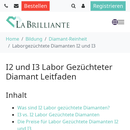
Bestellen
Registrieren
Skip to main content
You are here:
Home
Bildung
Diamant-Reinheit
Laborgezüchtete Diamanten I2 und I3
I2 und I3 Labor Gezüchteter
Diamant Leitfaden
Inhalt
Was sind I2 Labor gezüchtete Diamanten?
I3 vs. I2 Labor Gezüchtete Diamanten
Die Preise für Labor Gezüchtete Diamanten I2
und I3