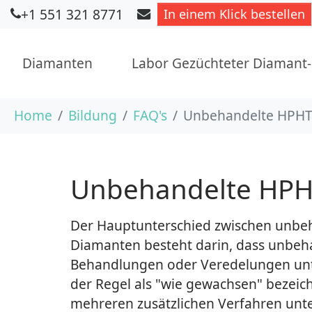
+1 551 321 8771
In einem Klick bestellen
Diamanten
Labor Gezüchteter Diamant
Skip to main content
You are here:
Home
Bildung
FAQ's
Unbehandelte HPHT
Unbehandelte HPH
Der Hauptunterschied zwischen unbe
Diamanten besteht darin, dass unbeh
Behandlungen oder Veredelungen unt
der Regel als "wie gewachsen" bezei
mehreren zusätzlichen Verfahren unte