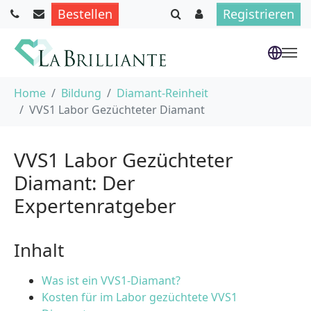
Bestellen
Registrieren
Skip to main content
You are here:
Home
Bildung
Diamant-Reinheit
VVS1 Labor Gezüchteter Diamant
VVS1 Labor Gezüchteter
Diamant: Der
Expertenratgeber
Inhalt
Was ist ein VVS1-Diamant?
Kosten für im Labor gezüchtete VVS1