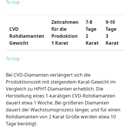
To top
Zeitrahmen
7-8
9-10
1
CVD
für die
Tage
Tage
T
Rohdiamanten
Produktion
2
3
4
Gewicht
1 Karat
Karat
Karat
K
To top
Bei CVD-Diamanten verlängert sich die
Produktionszeit mit steigendem Karat-Gewicht im
Vergleich zu HPHT-Diamanten erheblich. Die
Herstellung eines 1-karätigen CVD-Rohdiamanten
dauert etwa 1 Woche. Bei größeren Diamanten
dauert der Wachstumsprozess länger, und für einen
Rohdiamanten von 2 Karat Größe werden etwa 10
Tage benötigt.