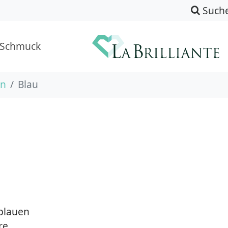
Such
-Schmuck
en
Blau
 blauen
re