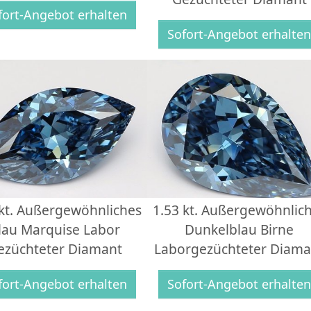
fort-Angebot erhalten
Sofort-Angebot erhalte
 kt. Außergewöhnliches
1.53 kt. Außergewöhnlic
lau Marquise Labor
Dunkelblau Birne
ezüchteter Diamant
Laborgezüchteter Diama
fort-Angebot erhalten
Sofort-Angebot erhalte