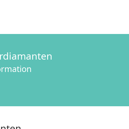
ordiamanten
formation
anten