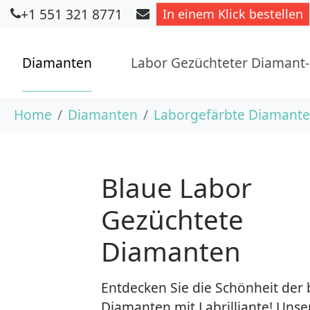
+1 551 321 8771
In einem Klick bestellen
Diamanten
Labor Gezüchteter Diamant
Skip to main content
You are here:
Home
Diamanten
Laborgefärbte Diamant
Blaue Labor
Gezüchtete
Diamanten
Entdecken Sie die Schönheit der
Diamanten mit Labrilliante! Unse