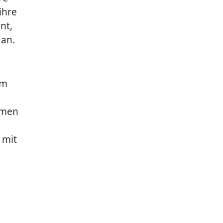
ihre
nt,
 an.
am
rmen
 mit