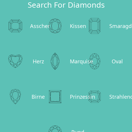
Search For Diamonds
Asscher
Kissen
Smaragd
Herz
Marquise
Oval
Birne
Prinzessin
Strahlen
Rund