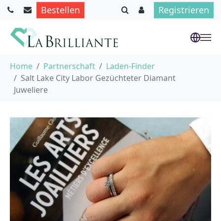
Bestellen
Registrieren
Skip to main content
You are here:
Home
Partnerschaft
Laden-Finder
Salt Lake City Labor Gezüchteter Diamant
Juweliere