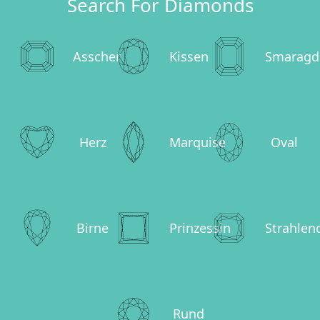
Search For Diamonds
Asscher
Kissen
Smaragd
Herz
Marquise
Oval
Birne
Prinzessin
Strahlen
Rund