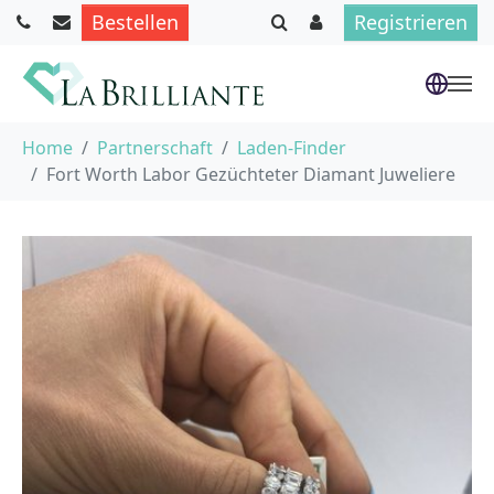
Bestellen
Registrieren
Skip to main content
You are here:
Home
Partnerschaft
Laden-Finder
Fort Worth Labor Gezüchteter Diamant Juweliere