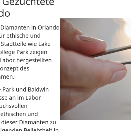
r Gezüchtete
do
e Diamanten in Orlando
ür ethische und
Stadtteile wie Lake
ollege Park zeigen
Labor hergestellten
onzept des
hmen.
e Park und Baldwin
sse an im Labor
uchsvollen
 ethischen und
 dieser Diamanten zu
igenden Beliebtheit in