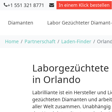
+1 551 321 8771
In einem Klick bestellen
Diamanten
Labor Gezüchteter Diamant
Skip to main content
You are here:
Home
Partnerschaft
Laden-Finder
Orland
Laborgezüchtete
in Orlando
Labrilliante ist ein Hersteller und 
gezüchteten Diamanten und arbeite
aller Welt zusammen. Unabhängig d