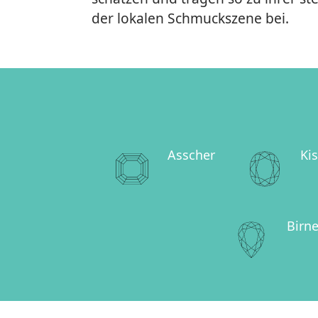
der lokalen Schmuckszene bei.
Asscher
Ki
Birn