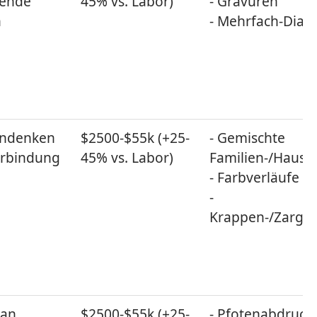
hende
45% vs. Labor)
- Gravuren
n
- Mehrfach-Diam
Andenken
$2500-$55k (+25-
- Gemischte
erbindung
45% vs. Labor)
Familien-/Hausti
- Farbverläufe
-
Krappen-/Zarge
 an
$2500-$55k (+25-
- Pfotenabdruck