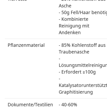
Asche
- 50g Fell/Haar benöti
- Kombinierte
Reinigung mit
Andenken
Pflanzenmaterial
- 85% Kohlenstoff aus
Traubenasche
-
Lösungsmittelreinigu
- Erfordert ≥100g
-
Katalysatorunterstütz
Graphitisierung
Dokumente/Textilien
- 40-60%