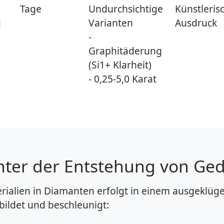
Tage
Undurchsichtige
Künstleris
g
Varianten
Ausdruck
-
Graphitäderung
(Si1+ Klarheit)
- 0,25-5,0 Karat
inter der Entstehung von G
alien in Diamanten erfolgt in einem ausgeklügel
ildet und beschleunigt: