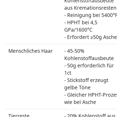
Kohlenstoffausbeute
aus Kremationsresten
- Reinigung bei 5400°
- HPHT bei 4,5
GPa/1600°C
- Erfordert ≥50g Asche
Menschliches Haar
- 45-50%
Kohlenstoffausbeute
- 50g erforderlich für
1ct
- Stickstoff erzeugt
gelbe Töne
- Gleicher HPHT-Proze
wie bei Asche
Tierreste
- 20% Kohlenstoff aus