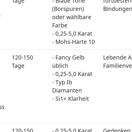
Tage
- Blaue Töne
fortbeste
(Borspuren)
Bindunge
F
oder wählbare
Farbe
- 0,25-5,0 Karat
- Mohs-Härte 10
120-150
- Fancy Gelb
Lebende 
Tage
üblich
Familienv
- 0,25-5,0 Karat
- Typ Ib
Diamanten
- Si1+ Klarheit
ss
120-150
- 0,25-5,0 Karat
Gedenken