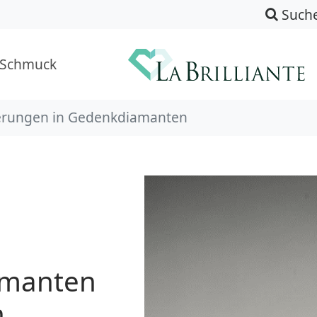
Such
-Schmuck
nerungen in Gedenkdiamanten
amanten
n