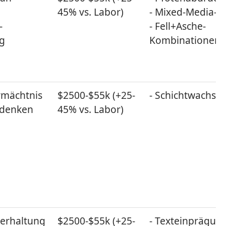
45% vs. Labor)
- Mixed-Media-
-
- Fell+Asche-
g
Kombinationen
mächtnis
$2500-$55k (+25-
- Schichtwachst
edenken
45% vs. Labor)
eerhaltung
$2500-$55k (+25-
- Texteinprägun