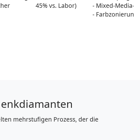
cher
45% vs. Labor)
- Mixed-Media-K
- Farbzonierung
edenkdiamanten
ten mehrstufigen Prozess, der die