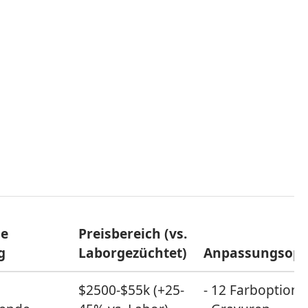
le
Preisbereich (vs.
g
Laborgezüchtet)
Anpassungsopt
$2500-$55k (+25-
- 12 Farboption