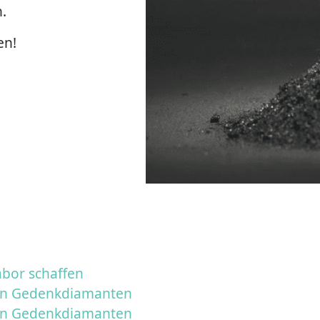
.
en!
bor schaffen
von Gedenkdiamanten
von Gedenkdiamanten