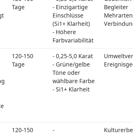
Tage
- Einzigartige
Begleiter
gt
Einschlüsse
Mehrarten
(Si1+ Klarheit)
Verbindun
- Höhere
Farbvariabilität
120-150
- 0,25-5,0 Karat
Umweltver
Tage
- Grüne/gelbe
Ereignisg
Töne oder
ng
wählbare Farbe
- Si1+ Klarheit
te
120-150
-
Kulturerb