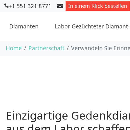
+1 551 321 8771
In einem Klick bestellen
Diamanten
Labor Gezüchteter Diamant
Skip to main content
You are here:
Home
Partnerschaft
Verwandeln Sie Erin
Einzigartige Gedenkdi
aus dem Labor schaffe