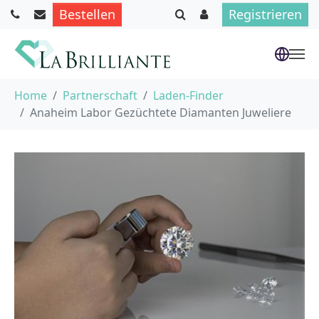
Bestellen
Registrieren
Skip to main content
You are here:
Home
Partnerschaft
Laden-Finder
Anaheim Labor Gezüchtete Diamanten Juweliere