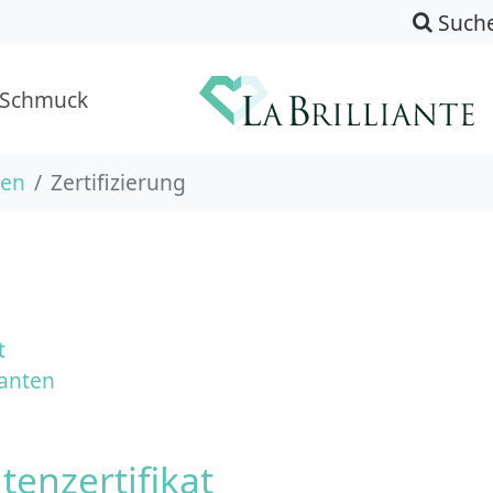
Such
-Schmuck
ten
Zertifizierung
t
anten
tenzertifikat