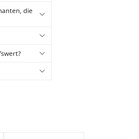
manten, die
fswert?