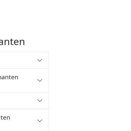
anten
amanten
eten