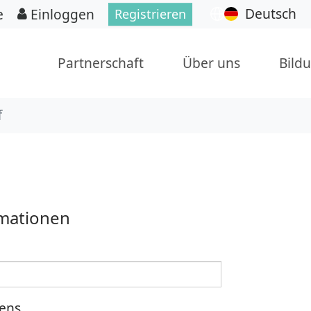
Deutsch
e
Einloggen
Registrieren
Partnerschaft
Über uns
Bild
f
rmationen
ens