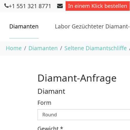
+1 551 321 8771
In einem Klick bestellen
Diamanten
Labor Gezüchteter Diamant
Skip to main content
You are here:
Home
Diamanten
Seltene Diamantschliffe
Diamant-Anfrage
Diamant
Form
Gewicht
*