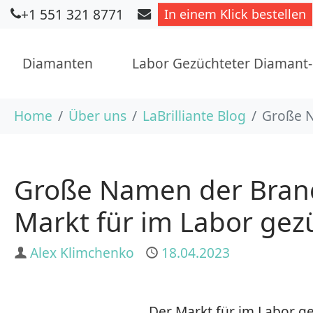
+1 551 321 8771
In einem Klick bestellen
Diamanten
Labor Gezüchteter Diamant
Skip to main content
You are here:
Home
Über uns
LaBrilliante Blog
Große N
Große Namen der Branch
Markt für im Labor gez
Author
Alex Klimchenko
Published
18.04.2023
Der Markt für im Labor g