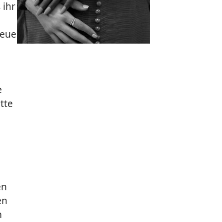
 ihr
neue
u
e
tte
en
en
m