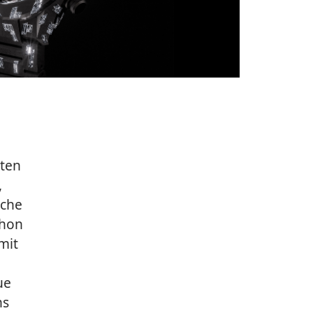
ten
,
sche
chon
mit
ue
ns