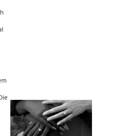
ch
al
g
dem
Die