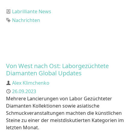
Category
Labrilliante News
Tag
Nachrichten
Von West nach Ost: Laborgezüchtete
Diamanten Global Updates
Author
Alex Klimchenko
Published
26.09.2023
Mehrere Lancierungen von Labor Gezüchteter
Diamanten Kollektionen sowie asiatische
Schmuckveranstaltungen machten die künstlichen
Steine zu einer der meistdiskutierten Kategorien im
letzten Monat.