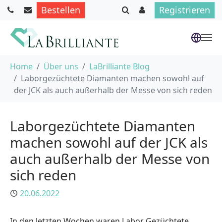
Bestellen
Registrieren
Skip to main content
You are here:
Home
Über uns
LaBrilliante Blog
Laborgezüchtete Diamanten machen sowohl auf
der JCK als auch außerhalb der Messe von sich reden
Laborgezüchtete Diamanten
machen sowohl auf der JCK als
auch außerhalb der Messe von
sich reden
Published
20.06.2022
In den letzten Wochen waren Labor Gezüchtete