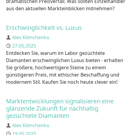
dramatischen Preisverfall. Was sollten Einzelhändler
aus den aktuellen Markteinblicken mitnehmen?
Erschwinglichkeit vs. Luxus
Author
Alex Klimchenko
Published
27.05.2025
Entdecken Sie, warum im Labor gezüchtete
Diamanten erschwinglichen Luxus bieten - erhalten
Sie größere, hochwertigere Steine zu einem
günstigeren Preis, mit ethischer Beschaffung und
modernem Stil. Kaufen Sie noch heute clever ein!
Marktentwicklungen signalisieren eine
glänzende Zukunft für nachhaltig
gezüchtete Diamanten
Author
Alex Klimchenko
Published
19.05.2025