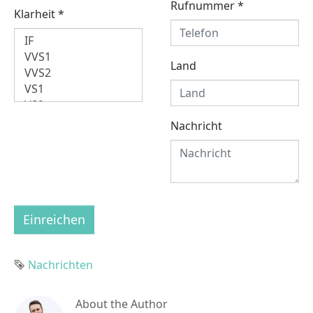
Rufnummer
*
Klarheit
*
Land
Nachricht
Einreichen
Tag
Nachrichten
About the Author