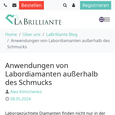
Bestellen
Registrieren
Skip to main content
You are here:
Home
Über uns
LaBrilliante Blog
Anwendungen von Labordiamanten außerhalb des
Schmucks
Anwendungen von
Labordiamanten außerhalb
des Schmucks
Author
Alex Klimchenko
Published
08.05.2024
Laborgezüchtete Diamanten finden nicht nur in der