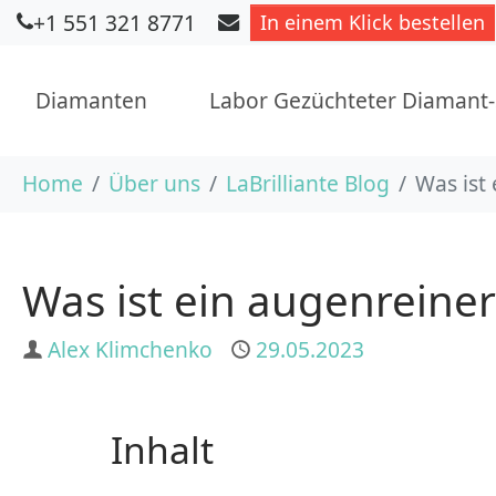
+1 551 321 8771
In einem Klick bestellen
Diamanten
Labor Gezüchteter Diamant
Skip to main content
You are here:
Home
Über uns
LaBrilliante Blog
Was ist
Was ist ein augenreine
Author
Alex Klimchenko
Published
29.05.2023
Inhalt